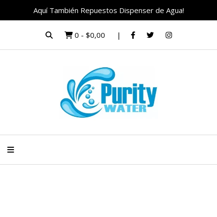
Aquí También Repuestos Dispenser de Agua!
0
-
$0,00