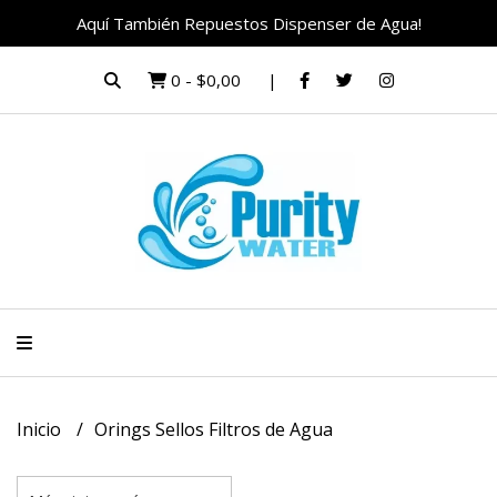
Aquí También Repuestos Dispenser de Agua!
0
-
$0,00
Inicio
Orings Sellos Filtros de Agua