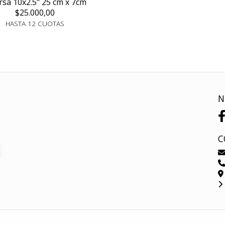
rsa 10x2.5" 25 cm x 7cm
$25.000,00
HASTA 12 CUOTAS
N
C