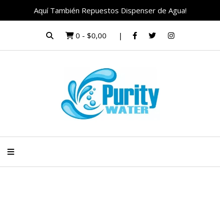
Aquí También Repuestos Dispenser de Agua!
0
-
$0,00