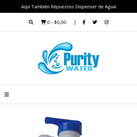
Aquí También Repuestos Dispenser de Agua!
0
-
$0,00