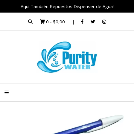
Aquí También Repuestos Dispenser de Agua!
0
-
$0,00