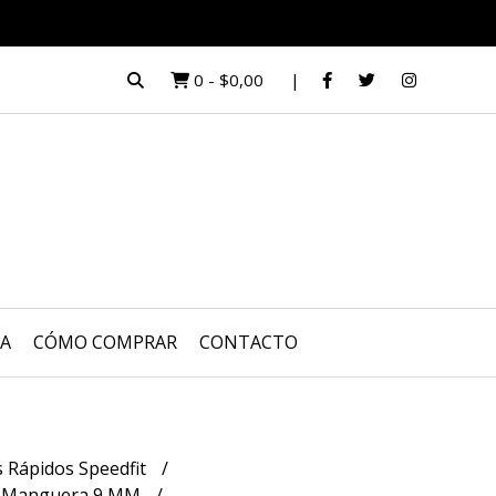
0
-
$0,00
UA
CÓMO COMPRAR
CONTACTO
s Rápidos Speedfit
s Manguera 9 MM