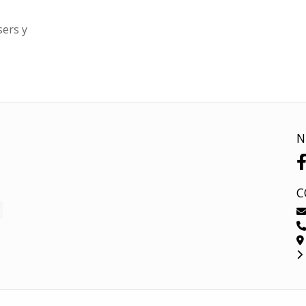
sers y
N
C