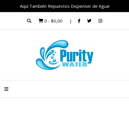
Aquí También Repuestos Dispenser de Agua!
0
-
$0,00