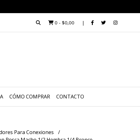
0
-
$0,00
UA
CÓMO COMPRAR
CONTACTO
dores Para Conexiones
on Rosca Macho 1/2 Hembra 1/4 Bronce