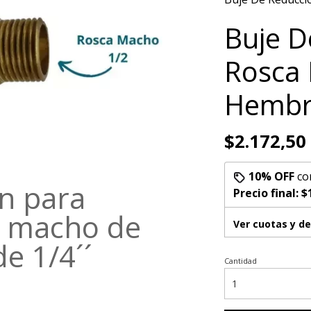
Buje D
Rosca
Hembr
$2.172,50
10% OFF
co
n para
Precio final:
$
a macho de
Ver cuotas y d
e 1/4´´
Cantidad