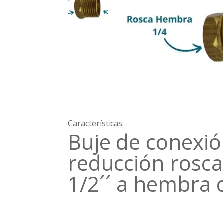
Características:
Buje de conexió
reducción rosc
1/2´´ a hembra d