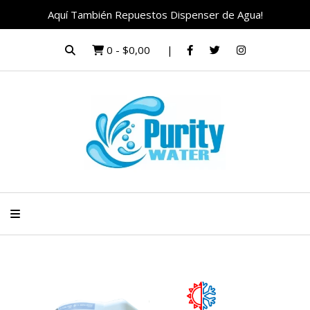
Aquí También Repuestos Dispenser de Agua!
0
-
$0,00