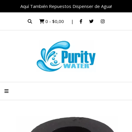
Aquí También Repuestos Dispenser de Agua!
0
-
$0,00