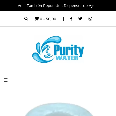
Aquí También Repuestos Dispenser de Agua!
0
-
$0,00