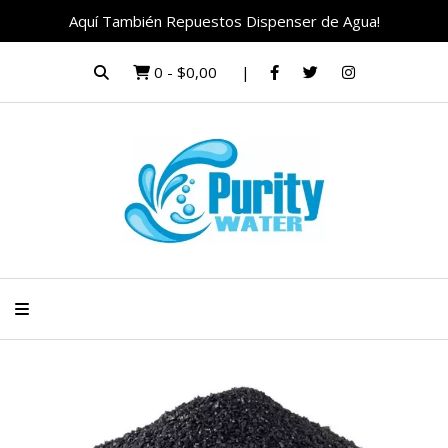
Aquí También Repuestos Dispenser de Agua!
0
-
$0,00