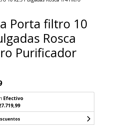
a Porta filtro 10
ulgadas Rosca
tro Purificador
9
n
Efectivo
27.719,99
escuentos