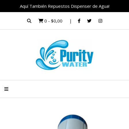
Aquí También Repuestos Dispenser de Agua!
0
-
$0,00