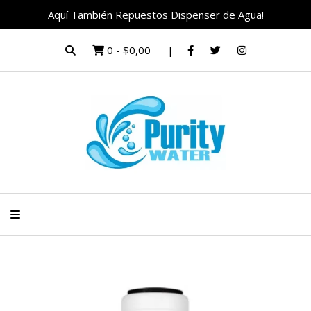
Aquí También Repuestos Dispenser de Agua!
0
-
$0,00