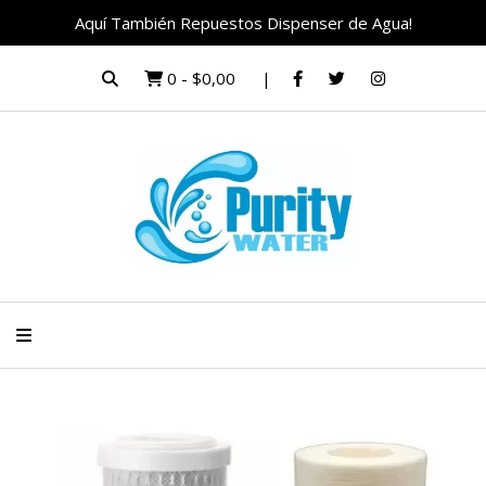
Aquí También Repuestos Dispenser de Agua!
0
-
$0,00