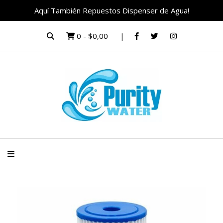
Aquí También Repuestos Dispenser de Agua!
0
-
$0,00