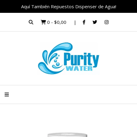
Aquí También Repuestos Dispenser de Agua!
0
-
$0,00