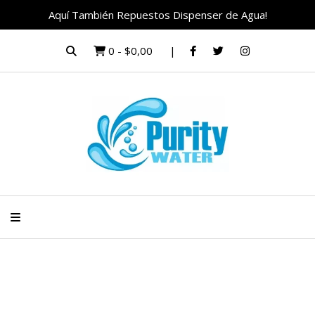
Aquí También Repuestos Dispenser de Agua!
0
-
$0,00