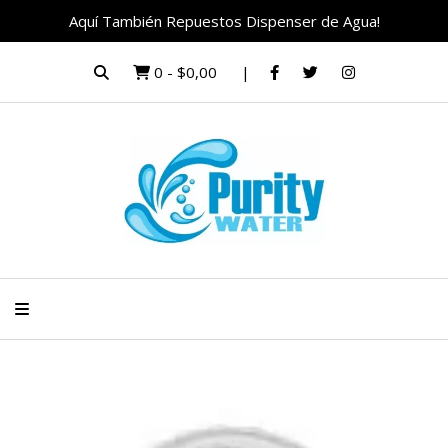
Aquí También Repuestos Dispenser de Agua!
0
-
$0,00