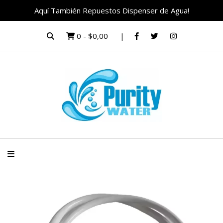
Aquí También Repuestos Dispenser de Agua!
0
-
$0,00