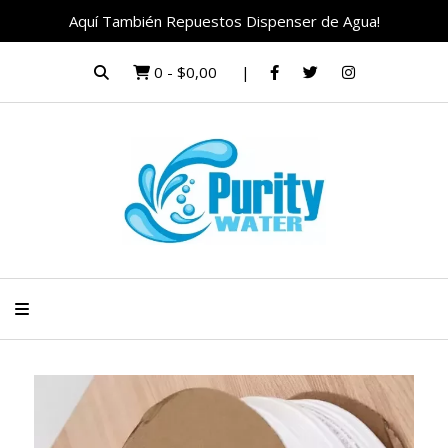
Aquí También Repuestos Dispenser de Agua!
0
-
$0,00