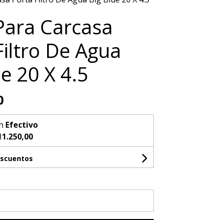
Para Carcasa
Filtro De Agua
ue 20 X 4.5
0
n
Efectivo
11.250,00
escuentos