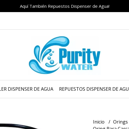
Aquí También Repuestos Dispenser de Agua!
LER DISPENSER DE AGUA
REPUESTOS DISPENSER DE AG
Inicio
Orings 
Oring Para Carca