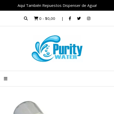
Aquí También Repuestos Dispenser de Agua!
0
-
$0,00