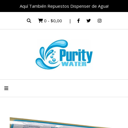
Aquí También Repuestos Dispenser de Agua!
0
-
$0,00