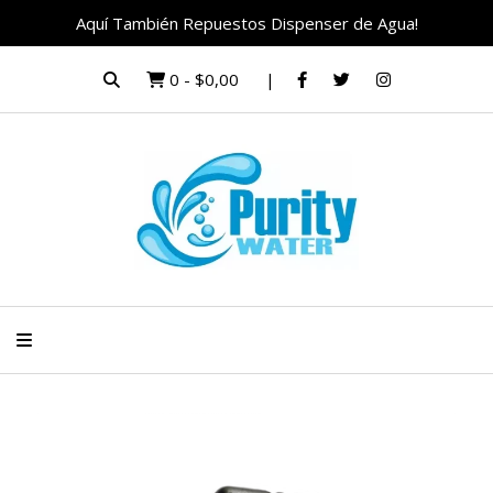
Aquí También Repuestos Dispenser de Agua!
0
-
$0,00