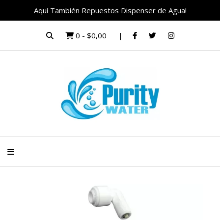
Aquí También Repuestos Dispenser de Agua!
0
-
$0,00