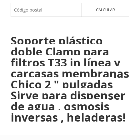
CALCULAR
Soporte plástico
doble Clamp para
filtros T33 in línea y
carcasas membranas
Chico 2 " pulgadas
Sirve para dispenser
de agua , osmosis
inversas , heladeras!