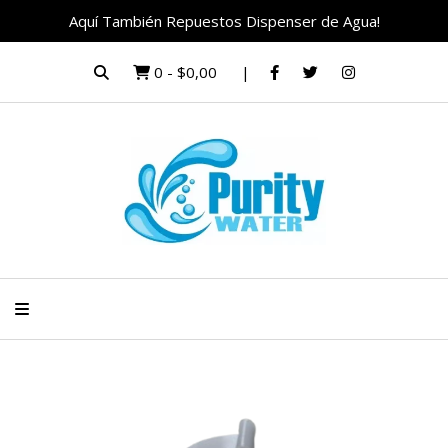
Aquí También Repuestos Dispenser de Agua!
0
-
$0,00