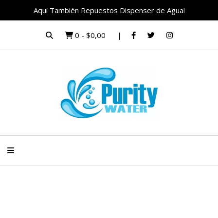
Aquí También Repuestos Dispenser de Agua!
0
-
$0,00