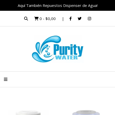
Aquí También Repuestos Dispenser de Agua!
0
-
$0,00